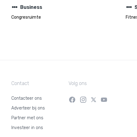
steppers
steppers
Business
Congresruimte
Fitne
Contact
Volg ons
Contacteer ons
Adverteer bij ons
Partner met ons
Investeer in ons