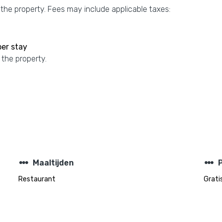
 the property. Fees may include applicable taxes:
er stay
 the property.
steppers
steppers
Maaltijden
Restaurant
Grati