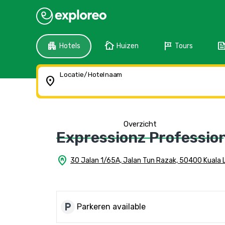
apartment
cottage
tour
fee
Hotels
Huizen
Tours
Locatie/Hotelnaam
location_on
Overzicht
Expressionz Profession
home_pin
30 Jalan 1/65A, Jalan Tun Razak, 50400 Kuala 
local_parking
Parkeren available