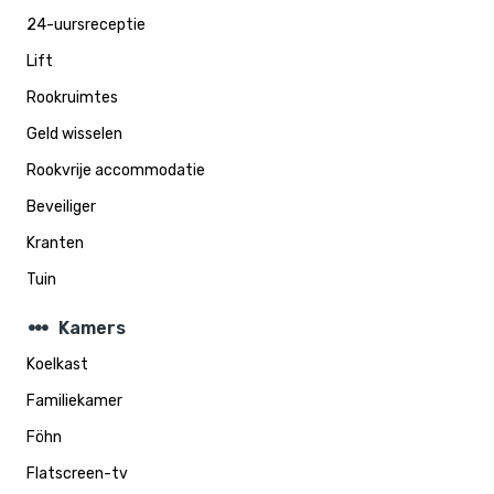
24-uursreceptie
Lift
Rookruimtes
Geld wisselen
Rookvrije accommodatie
Beveiliger
Kranten
Tuin
steppers
Kamers
Koelkast
Familiekamer
Föhn
Flatscreen-tv