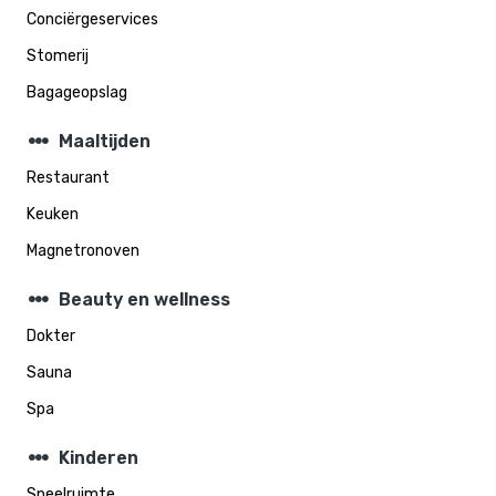
Conciërgeservices
Stomerij
Bagageopslag
steppers
Maaltijden
Restaurant
Keuken
Magnetronoven
steppers
Beauty en wellness
Dokter
Sauna
Spa
steppers
Kinderen
Speelruimte