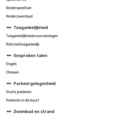
Kinderspeeltuin
Kinderzwembad
steppers
Toegankelijkheid
Toegankelijkheidsvoorzieningen
Rolstoeltoegankelijk
steppers
Gesproken talen
Engels
Chinees
steppers
Parkeergelegenheid
Gratis parkeren
Parkeren in de buurt
steppers
Zwembad en strand