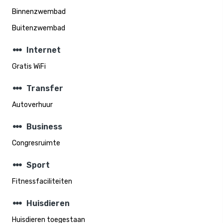
Binnenzwembad
Buitenzwembad
steppers
Internet
Gratis WiFi
steppers
Transfer
Autoverhuur
steppers
Business
Congresruimte
steppers
Sport
Fitnessfaciliteiten
steppers
Huisdieren
Huisdieren toegestaan