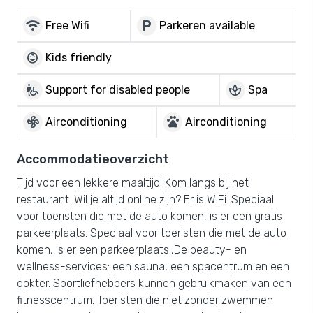
wifi
local_parking
Free Wifi
Parkeren available
child_care
Kids friendly
wheelchair_pickup
spa
Support for disabled people
Spa
mode_fan
pets
Airconditioning
Airconditioning
Accommodatieoverzicht
Tijd voor een lekkere maaltijd! Kom langs bij het
restaurant. Wil je altijd online zijn? Er is WiFi. Speciaal
voor toeristen die met de auto komen, is er een gratis
parkeerplaats. Speciaal voor toeristen die met de auto
komen, is er een parkeerplaats.,De beauty- en
wellness-services: een sauna, een spacentrum en een
dokter. Sportliefhebbers kunnen gebruikmaken van een
fitnesscentrum. Toeristen die niet zonder zwemmen