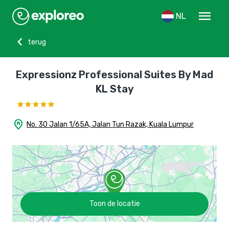
menu
NL
chevron_left
terug
Expressionz Professional Suites By Mad
KL Stay
home_pin
No. 30 Jalan 1/65A, Jalan Tun Razak, Kuala Lumpur
Toon de locatie