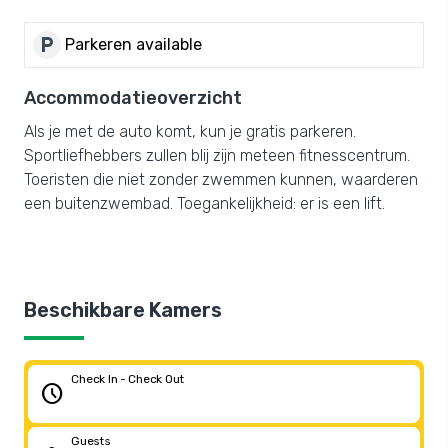
local_parking
Parkeren available
Accommodatieoverzicht
Als je met de auto komt, kun je gratis parkeren.
Sportliefhebbers zullen blij zijn meteen fitnesscentrum.
Toeristen die niet zonder zwemmen kunnen, waarderen
een buitenzwembad. Toegankelijkheid: er is een lift.
Beschikbare Kamers
Check In - Check Out
schedule
Guests