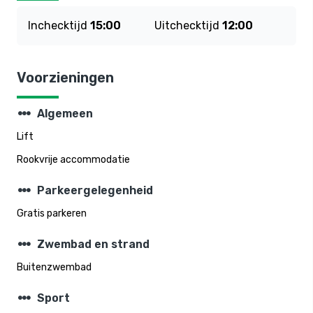
Inchecktijd
15:00
Uitchecktijd
12:00
Voorzieningen
steppers
Algemeen
Lift
Rookvrije accommodatie
steppers
Parkeergelegenheid
Gratis parkeren
steppers
Zwembad en strand
Buitenzwembad
steppers
Sport