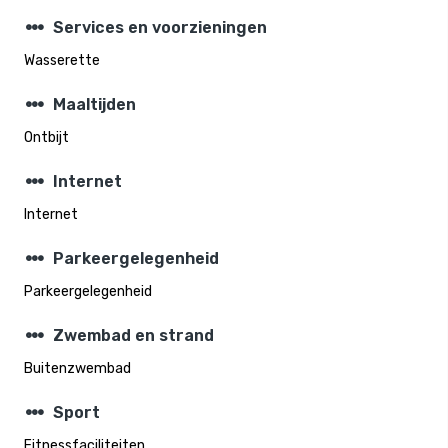
steppers
Services en voorzieningen
Wasserette
steppers
Maaltijden
Ontbijt
steppers
Internet
Internet
steppers
Parkeergelegenheid
Parkeergelegenheid
steppers
Zwembad en strand
Buitenzwembad
steppers
Sport
Fitnessfaciliteiten