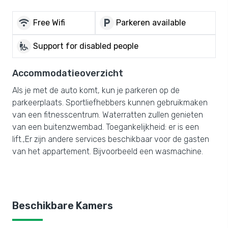
wifi
local_parking
Free Wifi
Parkeren available
wheelchair_pickup
Support for disabled people
Accommodatieoverzicht
Als je met de auto komt, kun je parkeren op de
parkeerplaats. Sportliefhebbers kunnen gebruikmaken
van een fitnesscentrum. Waterratten zullen genieten
van een buitenzwembad. Toegankelijkheid: er is een
lift.,Er zijn andere services beschikbaar voor de gasten
van het appartement. Bijvoorbeeld een wasmachine.
Beschikbare Kamers