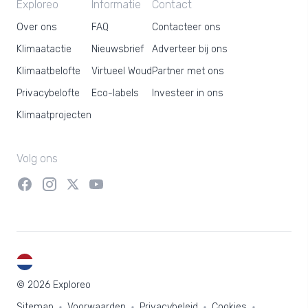
Exploreo
Informatie
Contact
Over ons
FAQ
Contacteer ons
Klimaatactie
Nieuwsbrief
Adverteer bij ons
Klimaatbelofte
Virtueel Woud
Partner met ons
Privacybelofte
Eco-labels
Investeer in ons
Klimaatprojecten
Volg ons
NL
© 2026 Exploreo
Sitemap
Voorwaarden
Privacybeleid
Cookies