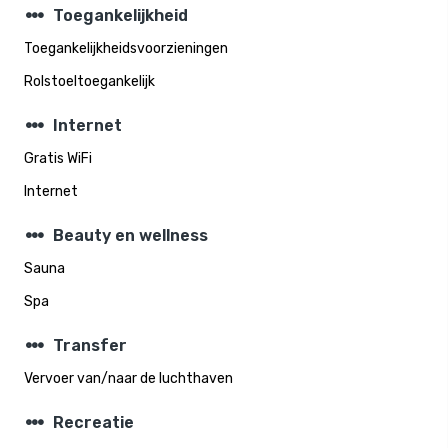
steppers
Toegankelijkheid
Toegankelijkheidsvoorzieningen
Rolstoeltoegankelijk
steppers
Internet
Gratis WiFi
Internet
steppers
Beauty en wellness
Sauna
Spa
steppers
Transfer
Vervoer van/naar de luchthaven
steppers
Recreatie