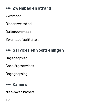
steppers
Zwembad en strand
Zwembad
Binnenzwembad
Buitenzwembad
Zwembadfaciliteiten
steppers
Services en voorzieningen
Bagageopslag
Conciërgeservices
Bagageopslag
steppers
Kamers
Niet-roken kamers
Tv