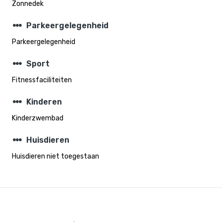
Zonnedek
steppers
Parkeergelegenheid
Parkeergelegenheid
steppers
Sport
Fitnessfaciliteiten
steppers
Kinderen
Kinderzwembad
steppers
Huisdieren
Huisdieren niet toegestaan