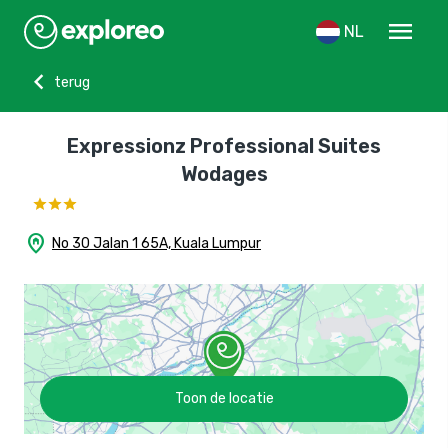
menu
NL
chevron_left
terug
Expressionz Professional Suites
Wodages
home_pin
No 30 Jalan 1 65A, Kuala Lumpur
Toon de locatie