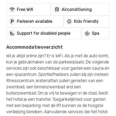
wifi
directions_bus
Free Wifi
Airconditioning
local_parking
child_care
Parkeren available
Kids friendly
wheelchair_pickup
spa
Support for disabled people
Spa
Accommodatieoverzicht
Wil je altijd online zijn? Er is WiFi. Als je met de auto komt,
kun je gebruikmaken van de parkeerplaats. De volgende
services zijn ook beschikbaar voor gasten:een sauna en
een spacentrum. Sportliefhebbers zullen blij zijn meteen
fitnesscentrum.,Waterratten zullen genieten van een
zwembad, een binnenzwembad and een
buitenzwembad. Om je vrij te bewegen in de stad, biedt
het hotel je een transfer. Toegankelijkheid voor gasten
met een beperking: met de lift kunnen ze de hoogste
verdieping bereiken. Aanvullende services die het hotel