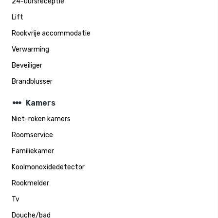
24-uursreceptie
Lift
Rookvrije accommodatie
Verwarming
Beveiliger
Brandblusser
steppers
Kamers
Niet-roken kamers
Roomservice
Familiekamer
Koolmonoxidedetector
Rookmelder
Tv
Douche/bad