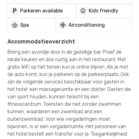
local_parking
child_care
Parkeren available
Kids friendly
spa
mode_fan
Spa
Airconditioning
Accommodatieoverzicht
Breng een avondje door in de gezellige bar. Proef de
lokale keuken en doe rustig aan in het restaurant. Met
gratis WiFi op het terrein kun je online blijven. Als je met
de auto komt, kun je parkeren op de parkeerplaats.,Ook
zijn de volgende services beschikbaar voor gasten in
het hotel: een massageruimte en een dokter. Gasten die
van sport houden, kunnen terecht bij een
fitnesscentrum. Toeristen die niet zonder zwemmen
kunnen, waarderen een zwembad and een
buitenzwembad. Voor wie vergaderingen moet
bijwonen, is er een vergaderruimte.,Het personeel van
het hotel bestelt een transfer voor je. Toegankelijkheid: