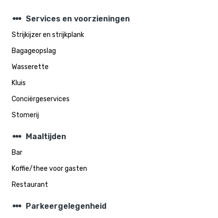
steppers
Services en voorzieningen
Strijkijzer en strijkplank
Bagageopslag
Wasserette
Kluis
Conciërgeservices
Stomerij
steppers
Maaltijden
Bar
Koffie/thee voor gasten
Restaurant
steppers
Parkeergelegenheid