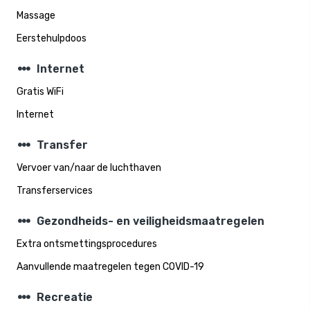
Massage
Eerstehulpdoos
steppers
Internet
Gratis WiFi
Internet
steppers
Transfer
Vervoer van/naar de luchthaven
Transferservices
steppers
Gezondheids- en veiligheidsmaatregelen
Extra ontsmettingsprocedures
Aanvullende maatregelen tegen COVID-19
steppers
Recreatie