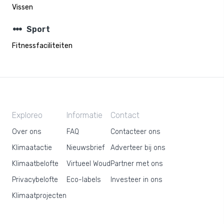
Vissen
steppers
Sport
Fitnessfaciliteiten
Exploreo
Informatie
Contact
Over ons
FAQ
Contacteer ons
Klimaatactie
Nieuwsbrief
Adverteer bij ons
Klimaatbelofte
Virtueel Woud
Partner met ons
Privacybelofte
Eco-labels
Investeer in ons
Klimaatprojecten