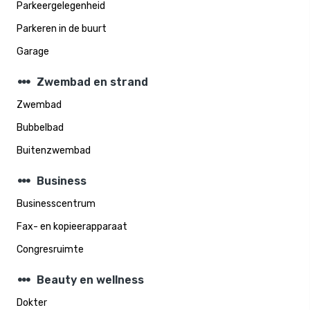
Parkeergelegenheid
Parkeren in de buurt
Garage
steppers
Zwembad en strand
Zwembad
Bubbelbad
Buitenzwembad
steppers
Business
Businesscentrum
Fax- en kopieerapparaat
Congresruimte
steppers
Beauty en wellness
Dokter