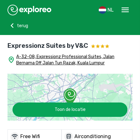
menu
NL
chevron_left
terug
Expressionz Suites by V&C
A-32-08, Expressionz Professional Suites, Jalan
home_pin
Bernama Off Jalan Tun Razak, Kuala Lumpur
Toon de locatie
wifi
directions_bus
Free Wifi
Airconditioning