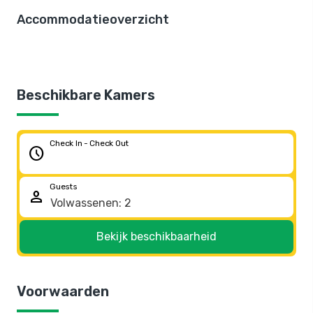
Accommodatieoverzicht
Beschikbare Kamers
Check In - Check Out
schedule
Guests
person
Bekijk beschikbaarheid
Voorwaarden