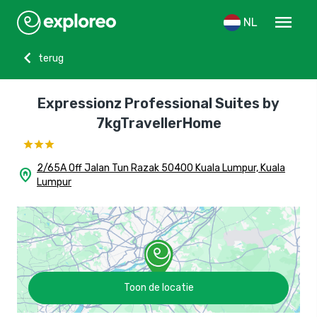
menu
NL
chevron_left
terug
Expressionz Professional Suites by
7kgTravellerHome
2/65A Off Jalan Tun Razak 50400 Kuala Lumpur, Kuala
home_pin
Lumpur
Toon de locatie