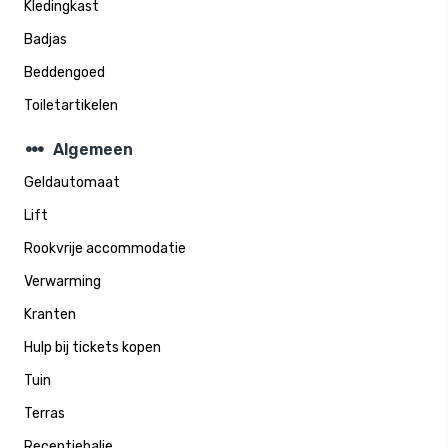
Kledingkast
Badjas
Beddengoed
Toiletartikelen
steppers
Algemeen
Geldautomaat
Lift
Rookvrije accommodatie
Verwarming
Kranten
Hulp bij tickets kopen
Tuin
Terras
Receptiebalie