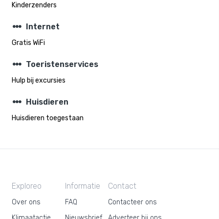
Kinderzenders
steppers
Internet
Gratis WiFi
steppers
Toeristenservices
Hulp bij excursies
steppers
Huisdieren
Huisdieren toegestaan
Exploreo
Informatie
Contact
Over ons
FAQ
Contacteer ons
Klimaatactie
Nieuwsbrief
Adverteer bij ons