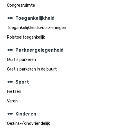
Congresruimte
steppers
Toegankelijkheid
Toegankelijkheidsvoorzieningen
Rolstoeltoegankelijk
steppers
Parkeergelegenheid
Gratis parkeren
Gratis parkeren in de buurt
steppers
Sport
Fietsen
Varen
steppers
Kinderen
Gezins-/kindvriendelijk