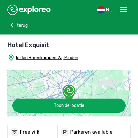
menu
NL
chevron_left
terug
Hotel Exquisit
home_pin
In den Bärenkämpen 2a, Minden
Toon de locatie
wifi
local_parking
Free Wifi
Parkeren available