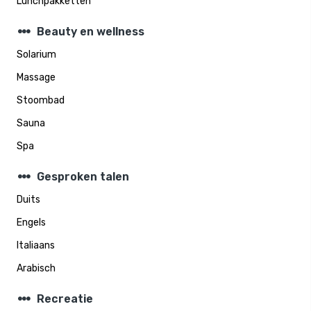
Lunchpakketten
steppers
Beauty en wellness
Solarium
Massage
Stoombad
Sauna
Spa
steppers
Gesproken talen
Duits
Engels
Italiaans
Arabisch
steppers
Recreatie