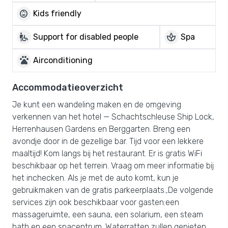
child_care
Kids friendly
wheelchair_pickup
spa
Support for disabled people
Spa
pets
Airconditioning
Accommodatieoverzicht
Je kunt een wandeling maken en de omgeving
verkennen van het hotel — Schachtschleuse Ship Lock,
Herrenhausen Gardens en Berggarten. Breng een
avondje door in de gezellige bar. Tijd voor een lekkere
maaltijd! Kom langs bij het restaurant. Er is gratis WiFi
beschikbaar op het terrein. Vraag om meer informatie bij
het inchecken. Als je met de auto komt, kun je
gebruikmaken van de gratis parkeerplaats.,De volgende
services zijn ook beschikbaar voor gasten:een
massageruimte, een sauna, een solarium, een steam
bath en een spacentrum. Waterratten zullen genieten