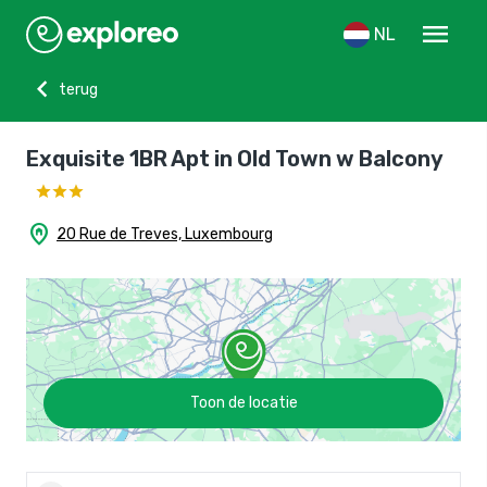
menu
NL
chevron_left
terug
Exquisite 1BR Apt in Old Town w Balcony
home_pin
20 Rue de Treves, Luxembourg
Toon de locatie