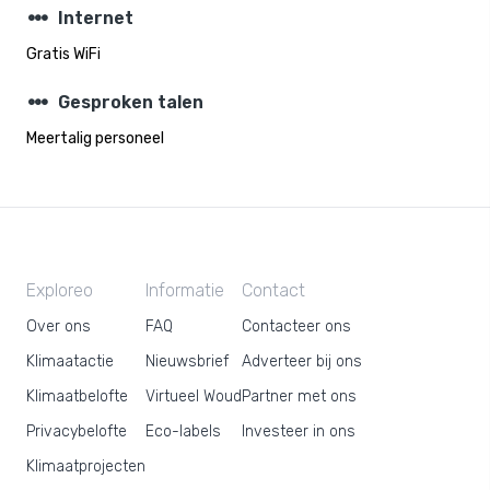
steppers
Internet
Gratis WiFi
steppers
Gesproken talen
Meertalig personeel
Exploreo
Informatie
Contact
Over ons
FAQ
Contacteer ons
Klimaatactie
Nieuwsbrief
Adverteer bij ons
Klimaatbelofte
Virtueel Woud
Partner met ons
Privacybelofte
Eco-labels
Investeer in ons
Klimaatprojecten