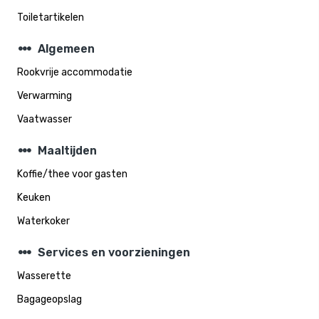
Toiletartikelen
steppers
Algemeen
Rookvrije accommodatie
Verwarming
Vaatwasser
steppers
Maaltijden
Koffie/thee voor gasten
Keuken
Waterkoker
steppers
Services en voorzieningen
Wasserette
Bagageopslag