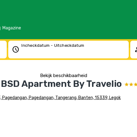
d
Magazine
Incheckdatum - Uitcheckdatum
schedule
pe
Bekijk beschikbaarheid
z BSD Apartment By Travelio
5F, Pagedangan, Pagedangan, Tangerang, Banten, 15339, Legok