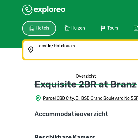
apartment
cottage
tour
fee
Hotels
Huizen
Tours
Locatie/Hotelnaam
location_on
Overzicht
Exquisite 2BR at Bran
home_pin
Parcel CBD City, Jl. BSD Grand Boulevard No.5
Accommodatieoverzicht
Beschikbare Kamers