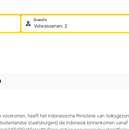
Guests
person
0
e voorkomen, heeft het Indonesische Ministerie van Volksgezo
ls buitenlandse staatsburgers) die Indonesië binnenkomen vanaf