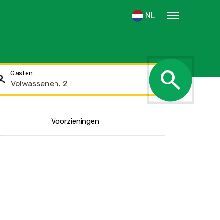
menu
NL
search
Gasten
rson
Voorzieningen