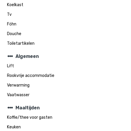
Koelkast
Tv
Föhn
Douche
Toiletartikelen
steppers
Algemeen
Lift
Rookvrije accommodatie
Verwarming
Vaatwasser
steppers
Maaltijden
Koffie/thee voor gasten
Keuken