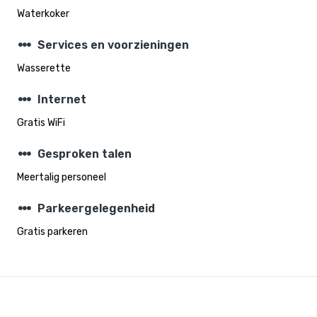
Waterkoker
steppers
Services en voorzieningen
Wasserette
steppers
Internet
Gratis WiFi
steppers
Gesproken talen
Meertalig personeel
steppers
Parkeergelegenheid
Gratis parkeren