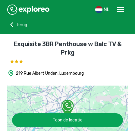
menu
NL
chevron_left
terug
Exquisite 3BR Penthouse w Balc TV &
Prkg
home_pin
219 Rue Albert Unden, Luxembourg
Toon de locatie