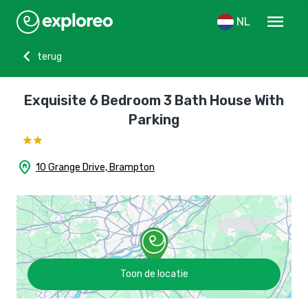
menu
NL
chevron_left
terug
Exquisite 6 Bedroom 3 Bath House With
Parking
home_pin
10 Grange Drive, Brampton
Toon de locatie