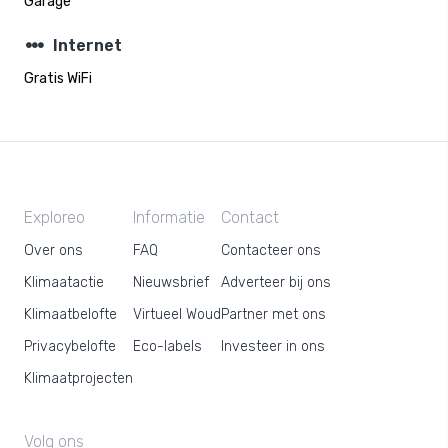
Garage
steppers
Internet
Gratis WiFi
Exploreo
Informatie
Contact
Over ons
FAQ
Contacteer ons
Klimaatactie
Nieuwsbrief
Adverteer bij ons
Klimaatbelofte
Virtueel Woud
Partner met ons
Privacybelofte
Eco-labels
Investeer in ons
Klimaatprojecten
Volg ons