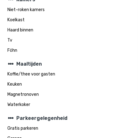
Niet-roken kamers
Koelkast
Haard binnen
Tv
Föhn
steppers
Maaltijden
Koffie/thee voor gasten
Keuken
Magnetronoven
Waterkoker
steppers
Parkeergelegenheid
Gratis parkeren