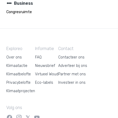
steppers
Business
Congresruimte
Exploreo
Informatie
Contact
Over ons
FAQ
Contacteer ons
Klimaatactie
Nieuwsbrief
Adverteer bij ons
Klimaatbelofte
Virtueel Woud
Partner met ons
Privacybelofte
Eco-labels
Investeer in ons
Klimaatprojecten
Volg ons