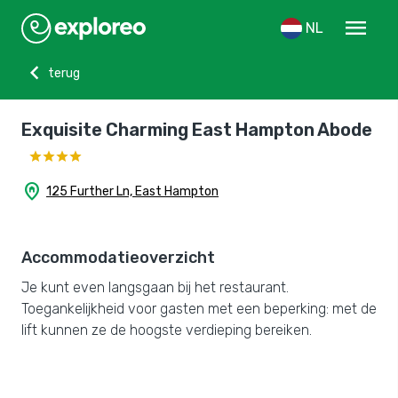
menu
NL
chevron_left
terug
Exquisite Charming East Hampton Abode
home_pin
125 Further Ln, East Hampton
Accommodatieoverzicht
Je kunt even langsgaan bij het restaurant.
Toegankelijkheid voor gasten met een beperking: met de
lift kunnen ze de hoogste verdieping bereiken.