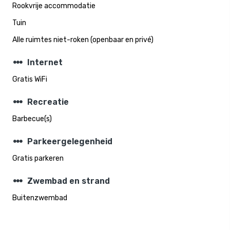
Rookvrije accommodatie
Tuin
Alle ruimtes niet-roken (openbaar en privé)
steppers
Internet
Gratis WiFi
steppers
Recreatie
Barbecue(s)
steppers
Parkeergelegenheid
Gratis parkeren
steppers
Zwembad en strand
Buitenzwembad