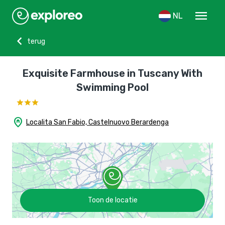
menu
NL
chevron_left
terug
Exquisite Farmhouse in Tuscany With
Swimming Pool
home_pin
Localita San Fabio, Castelnuovo Berardenga
Toon de locatie