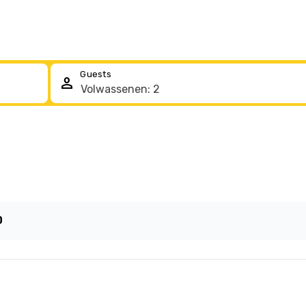
Guests
person
0