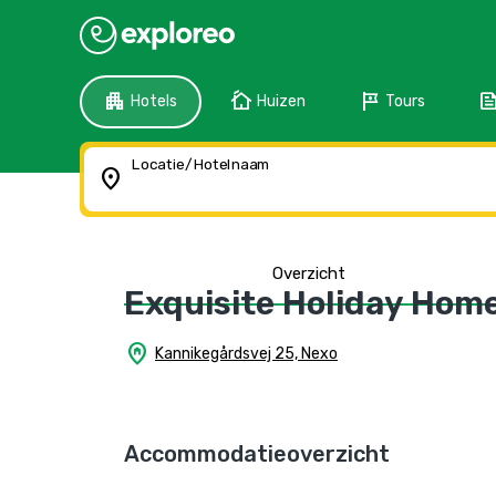
apartment
cottage
tour
fee
Hotels
Huizen
Tours
Locatie/Hotelnaam
location_on
Overzicht
Exquisite Holiday Hom
home_pin
Kannikegårdsvej 25, Nexo
Accommodatieoverzicht