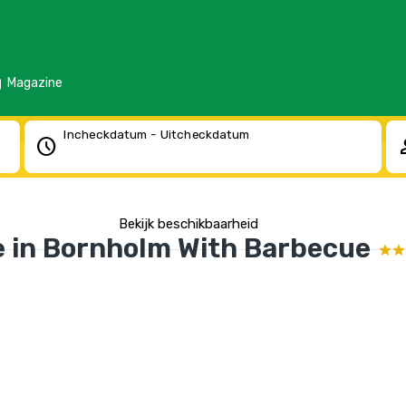
d
Magazine
Incheckdatum - Uitcheckdatum
schedule
pe
Bekijk beschikbaarheid
e in Bornholm With Barbecue