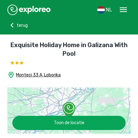
menu
NL
chevron_left
terug
Exquisite Holiday Home in Galizana With
Pool
home_pin
Monteci 33 A, Loborika
Toon de locatie