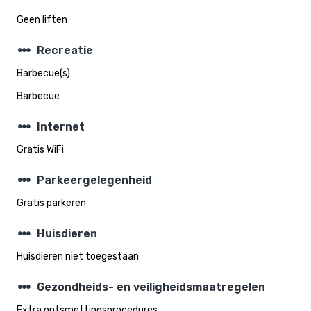
Geen liften
steppers
Recreatie
Barbecue(s)
Barbecue
steppers
Internet
Gratis WiFi
steppers
Parkeergelegenheid
Gratis parkeren
steppers
Huisdieren
Huisdieren niet toegestaan
steppers
Gezondheids- en veiligheidsmaatregelen
Extra ontsmettingsprocedures