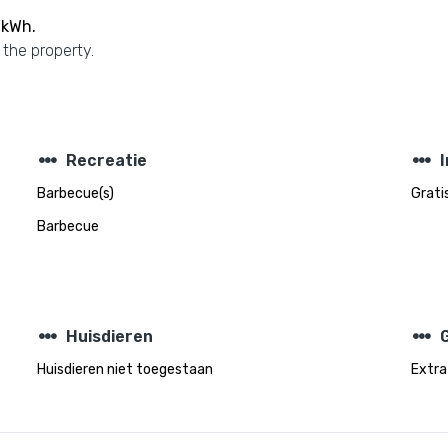
 kWh.
 the property.
steppers
steppers
Recreatie
Barbecue(s)
Gratis
Barbecue
steppers
steppers
Huisdieren
Huisdieren niet toegestaan
Extra