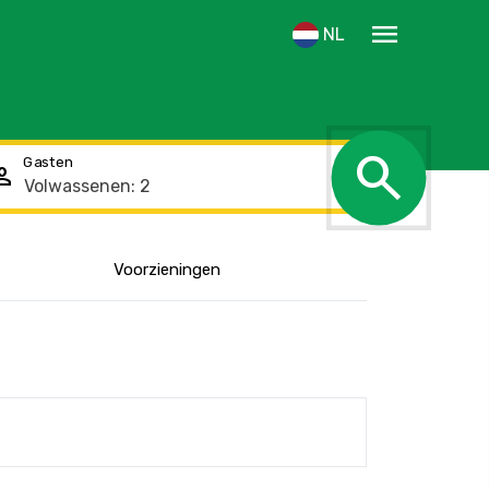
menu
NL
search
Gasten
rson
Voorzieningen