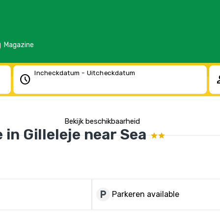
d
Magazine
Incheckdatum - Uitcheckdatum
schedule
pe
Bekijk beschikbaarheid
in Gilleleje near Sea
local_parking
Parkeren available