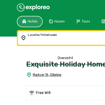
apartment
cottage
tour
fee
Hotels
Huizen
Tours
Locatie/Hotelnaam
location_on
Overzicht
Exquisite Holiday Home 
home_pin
Markvej 16, Gilleleje
wifi
Free Wifi