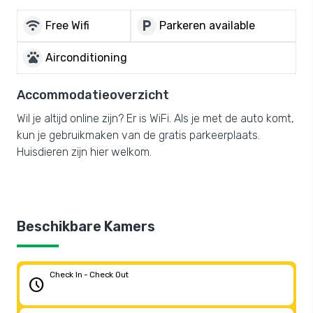
wifi
local_parking
Free Wifi
Parkeren available
pets
Airconditioning
Accommodatieoverzicht
Wil je altijd online zijn? Er is WiFi. Als je met de auto komt,
kun je gebruikmaken van de gratis parkeerplaats.
Huisdieren zijn hier welkom.
Beschikbare Kamers
Check In - Check Out
schedule