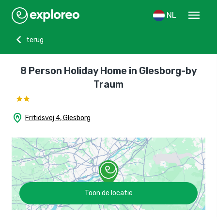
menu
NL
chevron_left
terug
8 Person Holiday Home in Glesborg-by
Traum
home_pin
Fritidsvej 4, Glesborg
Toon de locatie