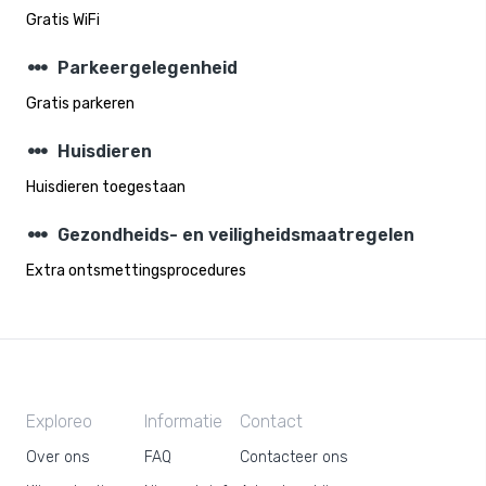
Gratis WiFi
steppers
Parkeergelegenheid
Gratis parkeren
steppers
Huisdieren
Huisdieren toegestaan
steppers
Gezondheids- en veiligheidsmaatregelen
Extra ontsmettingsprocedures
Exploreo
Informatie
Contact
Over ons
FAQ
Contacteer ons