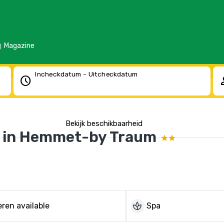
d
Magazine
Incheckdatum - Uitcheckdatum
schedule
pe
Bekijk beschikbaarheid
e in Hemmet-by Traum
spa
ren available
Spa