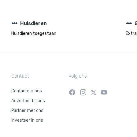
steppers
steppers
Huisdieren
Huisdieren toegestaan
Extra
Contact
Volg ons
Contacteer ons
Adverteer bij ons
Partner met ons
Investeer in ons