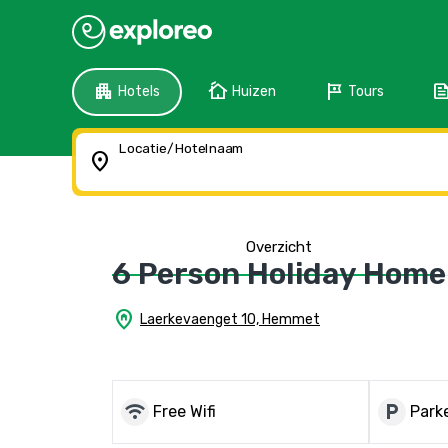
apartment
cottage
tour
fee
Hotels
Huizen
Tours
Locatie/Hotelnaam
location_on
Overzicht
6 Person Holiday Hom
home_pin
Laerkevaenget 10, Hemmet
wifi
local_parking
Free Wifi
Parke