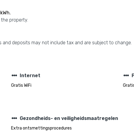
 kWh.
 the property.
 and deposits may not include tax and are subject to change.
steppers
steppers
Internet
Gratis WiFi
Grati
steppers
Gezondheids- en veiligheidsmaatregelen
Extra ontsmettingsprocedures