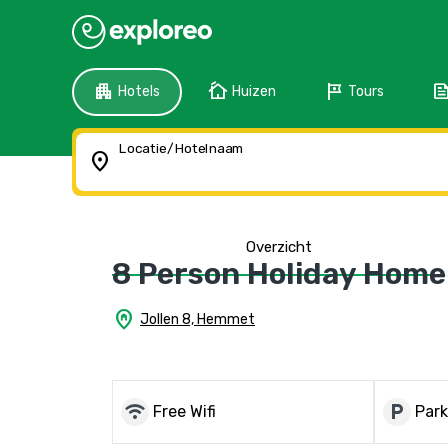
apartment
cottage
tour
fee
Hotels
Huizen
Tours
Locatie/Hotelnaam
location_on
Overzicht
8 Person Holiday Hom
home_pin
Jollen 8, Hemmet
wifi
local_parking
Free Wifi
Park