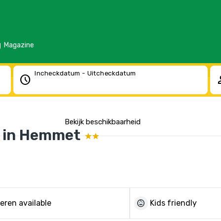
d
Magazine
Incheckdatum - Uitcheckdatum
schedule
pe
Bekijk beschikbaarheid
e in Hemmet
child_care
eren available
Kids friendly