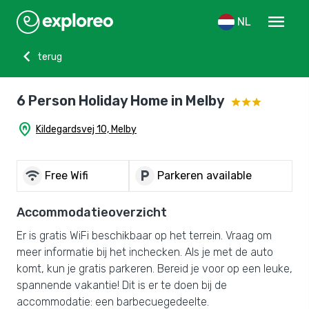
menu
NL
chevron_left
terug
6 Person Holiday Home in Melby
home_pin
Kildegardsvej 10, Melby
wifi
local_parking
Free Wifi
Parkeren available
Accommodatieoverzicht
Er is gratis WiFi beschikbaar op het terrein. Vraag om
meer informatie bij het inchecken. Als je met de auto
komt, kun je gratis parkeren. Bereid je voor op een leuke,
spannende vakantie! Dit is er te doen bij de
accommodatie: een barbecuegedeelte.