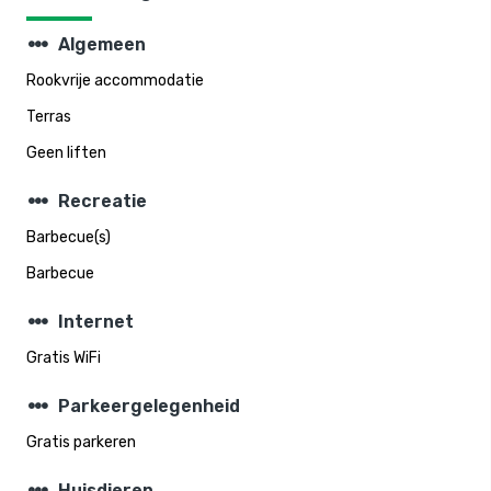
steppers
Algemeen
Rookvrije accommodatie
Terras
Geen liften
steppers
Recreatie
Barbecue(s)
Barbecue
steppers
Internet
Gratis WiFi
steppers
Parkeergelegenheid
Gratis parkeren
Huisdieren