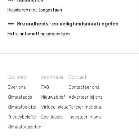
steppers
Huisdieren niet toegestaan
steppers
Gezondheids- en veiligheidsmaatregelen
Extra ontsmettingsprocedures
Exploreo
Informatie
Contact
Over ons
FAQ
Contacteer ons
Klimaatactie
Nieuwsbrief
Adverteer bij ons
Klimaatbelofte
Virtueel Woud
Partner met ons
Privacybelofte
Eco-labels
Investeer in ons
Klimaatprojecten