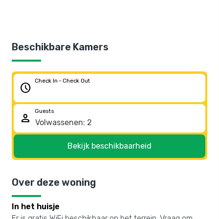
Beschikbare Kamers
Check In - Check Out
schedule
Guests
person
Bekijk beschikbaarheid
Over deze woning
In het huisje
Er is gratis WiFi beschikbaar op het terrein. Vraag om