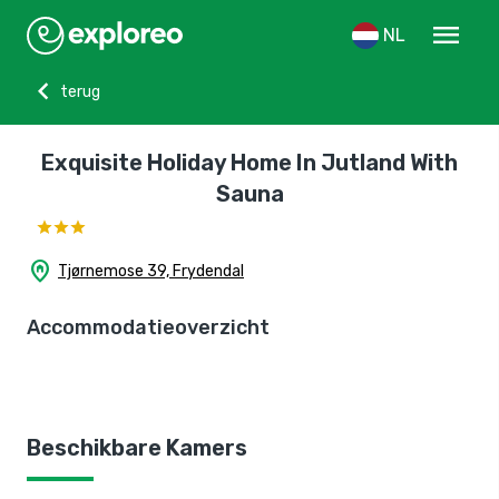
menu
NL
chevron_left
terug
Exquisite Holiday Home In Jutland With
Sauna
home_pin
Tjørnemose 39, Frydendal
Accommodatieoverzicht
Beschikbare Kamers