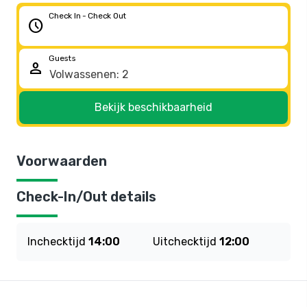
Check In - Check Out
schedule
Guests
person
Bekijk beschikbaarheid
Voorwaarden
Check-In/Out details
Inchecktijd
14:00
Uitchecktijd
12:00