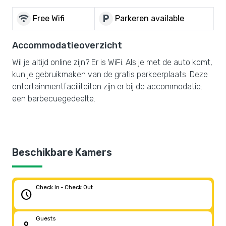
wifi
local_parking
Free Wifi
Parkeren available
Accommodatieoverzicht
Wil je altijd online zijn? Er is WiFi. Als je met de auto komt,
kun je gebruikmaken van de gratis parkeerplaats. Deze
entertainmentfaciliteiten zijn er bij de accommodatie:
een barbecuegedeelte.
Beschikbare Kamers
Check In - Check Out
schedule
Guests