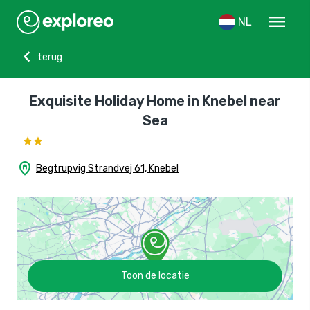
menu
NL
chevron_left
terug
Exquisite Holiday Home in Knebel near
Sea
home_pin
Begtrupvig Strandvej 61, Knebel
Toon de locatie