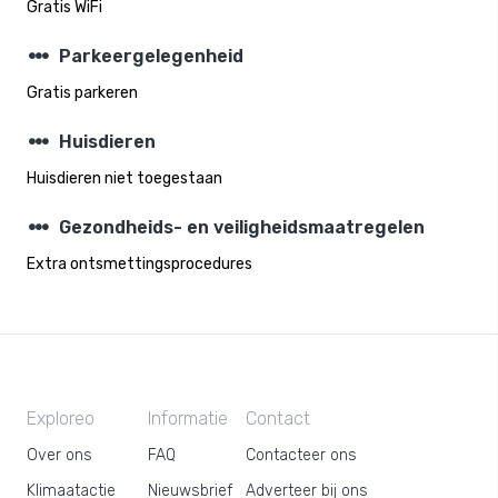
Gratis WiFi
steppers
Parkeergelegenheid
Gratis parkeren
steppers
Huisdieren
Huisdieren niet toegestaan
steppers
Gezondheids- en veiligheidsmaatregelen
Extra ontsmettingsprocedures
Exploreo
Informatie
Contact
Over ons
FAQ
Contacteer ons
Klimaatactie
Nieuwsbrief
Adverteer bij ons