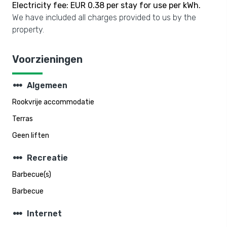
Electricity fee: EUR 0.38 per stay for use per kWh.
We have included all charges provided to us by the
property.
Voorzieningen
steppers
Algemeen
Rookvrije accommodatie
Terras
Geen liften
steppers
Recreatie
Barbecue(s)
Barbecue
steppers
Internet