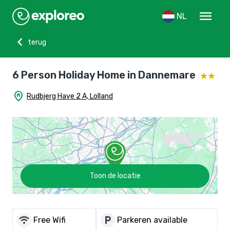
menu
NL
chevron_left
terug
6 Person Holiday Home in Dannemare
home_pin
Rudbjerg Have 2 A, Lolland
Toon de locatie
wifi
local_parking
Free Wifi
Parkeren available