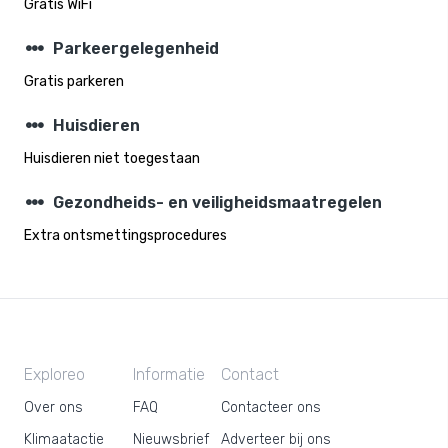
Gratis WiFi
steppers
Parkeergelegenheid
Gratis parkeren
steppers
Huisdieren
Huisdieren niet toegestaan
steppers
Gezondheids- en veiligheidsmaatregelen
Extra ontsmettingsprocedures
Exploreo
Informatie
Contact
Over ons
FAQ
Contacteer ons
Klimaatactie
Nieuwsbrief
Adverteer bij ons