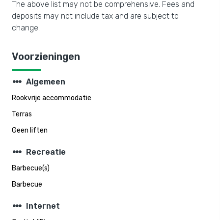
The above list may not be comprehensive. Fees and
deposits may not include tax and are subject to
change.
Voorzieningen
steppers
Algemeen
Rookvrije accommodatie
Terras
Geen liften
steppers
Recreatie
Barbecue(s)
Barbecue
steppers
Internet