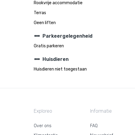
Rookvrije accommodatie
Terras
Geen liften
steppers
Parkeergelegenheid
Gratis parkeren
steppers
Huisdieren
Huisdieren niet toegestaan
Exploreo
Informatie
Over ons
FAQ