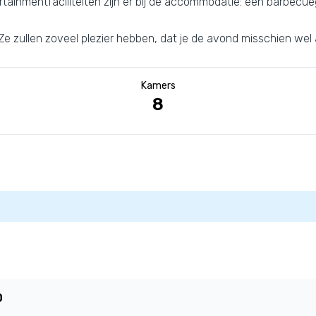
tainmentfaciliteiten zijn er bij de accommodatie: een barbecue
je. Ze zullen zoveel plezier hebben, dat je de avond misschien 
Kamers
8
0