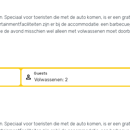
jven. Speciaal voor toeristen die met de auto komen, is er een gr
ainmentfaciliteiten zijn er bij de accommodatie: een barbecuege
at je de avond misschien wel alleen met volwassenen moet door
Guests
person
jven. Speciaal voor toeristen die met de auto komen, is er een gr