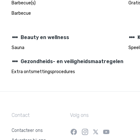
Barbecue(s)
Gratis
Barbecue
steppers
steppers
Beauty en wellness
Sauna
Speel
steppers
Gezondheids- en veiligheidsmaatregelen
Extra ontsmettingsprocedures
Contact
Volg ons
Contacteer ons