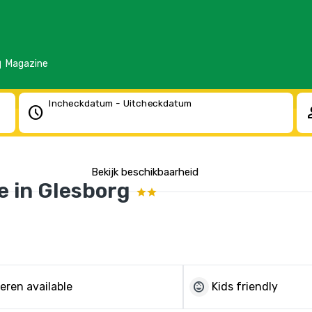
d
Magazine
Incheckdatum - Uitcheckdatum
schedule
pe
Bekijk beschikbaarheid
e in Glesborg
child_care
eren available
Kids friendly