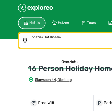
apartment
cottage
tour
fee
Hotels
Huizen
Tours
Locatie/Hotelnaam
location_on
Overzicht
16 Person Holiday Hom
home_pin
Skovsoen 44, Glesborg
wifi
local_parking
Free Wifi
Park