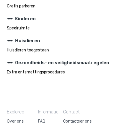
Gratis parkeren
steppers
Kinderen
Speelruimte
steppers
Huisdieren
Huisdieren toegestaan
steppers
Gezondheids- en veiligheidsmaatregelen
Extra ontsmettingsprocedures
Exploreo
Informatie
Contact
Over ons
FAQ
Contacteer ons