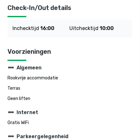
Check-In/Out details
Inchecktijd
16:00
Uitchecktijd
10:00
Voorzieningen
steppers
Algemeen
Rookvrije accommodatie
Terras
Geen liften
steppers
Internet
Gratis WiFi
steppers
Parkeergelegenheid