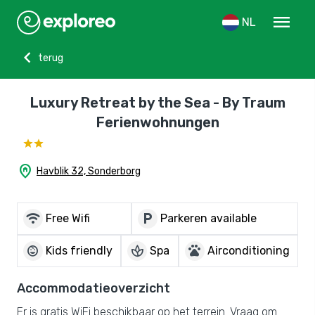
menu
NL
chevron_left
terug
Luxury Retreat by the Sea - By Traum
Ferienwohnungen
home_pin
Havblik 32, Sonderborg
wifi
local_parking
Free Wifi
Parkeren available
child_care
spa
pets
Kids friendly
Spa
Airconditioning
Accommodatieoverzicht
Er is gratis WiFi beschikbaar op het terrein. Vraag om