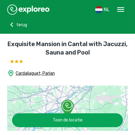
menu
NL
chevron_left
terug
Exquisite Mansion in Cantal with Jacuzzi,
Sauna and Pool
home_pin
Cardaliaguet, Parlan
Toon de locatie