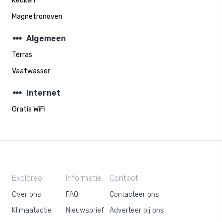
Keuken
Magnetronoven
steppers
Algemeen
Terras
Vaatwasser
steppers
Internet
Gratis WiFi
Exploreo
Informatie
Contact
Over ons
FAQ
Contacteer ons
Klimaatactie
Nieuwsbrief
Adverteer bij ons