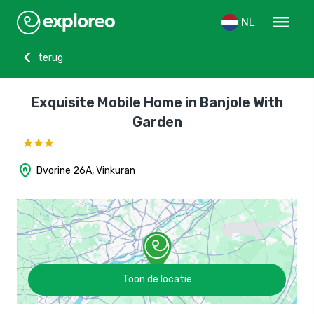
menu
NL
chevron_left
terug
Exquisite Mobile Home in Banjole With
Garden
home_pin
Dvorine 26A, Vinkuran
Toon de locatie