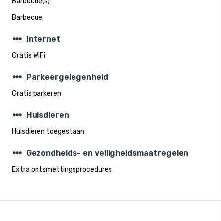
Barbecue(s)
Barbecue
steppers
Internet
Gratis WiFi
steppers
Parkeergelegenheid
Gratis parkeren
steppers
Huisdieren
Huisdieren toegestaan
steppers
Gezondheids- en veiligheidsmaatregelen
Extra ontsmettingsprocedures