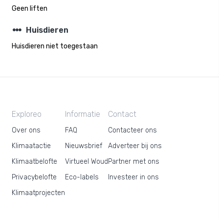
Geen liften
steppers
Huisdieren
Huisdieren niet toegestaan
Exploreo
Informatie
Contact
Over ons
FAQ
Contacteer ons
Klimaatactie
Nieuwsbrief
Adverteer bij ons
Klimaatbelofte
Virtueel Woud
Partner met ons
Privacybelofte
Eco-labels
Investeer in ons
Klimaatprojecten