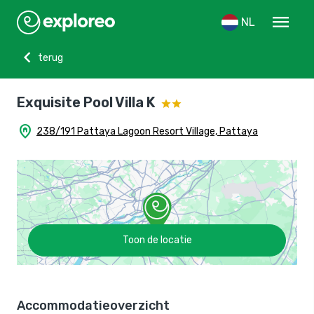
menu
NL
chevron_left
terug
Exquisite Pool Villa K
home_pin
238/191 Pattaya Lagoon Resort Village, Pattaya
Toon de locatie
Accommodatieoverzicht