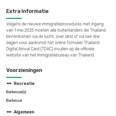
Extra Informatie
Volgens de nieuwe immigratieprocedures met ingang
van 1 mei 2025 moeten alle buitenlanders die Thailand
binnenkomen via de lucht, over land of via zee drie
dagen voor aankomst het online formulier Thailand
Digital Arrival Card (TDAC) invullen op de officiële
website van het Immigratiebureau van Thailand.
Voorzieningen
steppers
Recreatie
Barbecue(s)
Barbecue
steppers
Algemeen