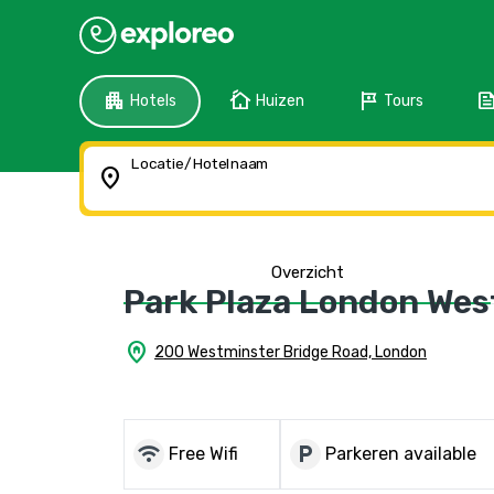
apartment
cottage
tour
fee
Hotels
Huizen
Tours
Locatie/Hotelnaam
location_on
Overzicht
Park Plaza London Wes
home_pin
200 Westminster Bridge Road, London
wifi
local_parking
Free Wifi
Parkeren available