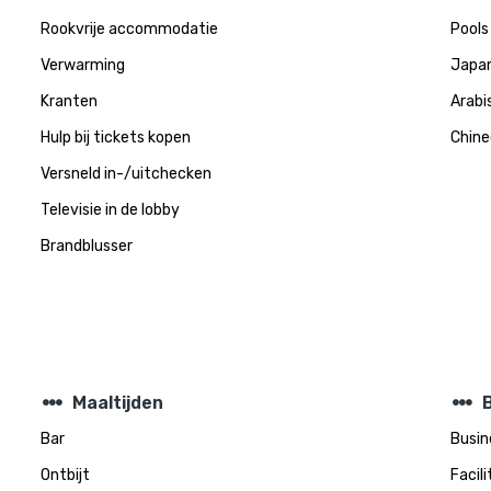
Rookvrije accommodatie
Pools
Verwarming
Japa
Kranten
Arabi
Hulp bij tickets kopen
Chine
Versneld in-/uitchecken
Televisie in de lobby
Brandblusser
steppers
steppers
Maaltijden
Bar
Busi
Ontbijt
Facil