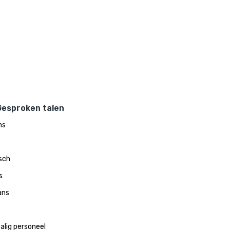
Gesproken talen
ns
sch
s
ans
alig personeel