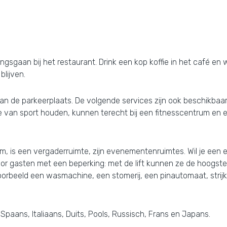
gsgaan bij het restaurant. Drink een kop koffie in het café en 
blijven.
van de parkeerplaats. De volgende services zijn ook beschikba
an sport houden, kunnen terecht bij een fitnesscentrum en een 
um, is een vergaderruimte, zijn evenementenruimtes. Wil je een 
oor gasten met een beperking: met de lift kunnen ze de hoogste 
orbeeld een wasmachine, een stomerij, een pinautomaat, strijkfa
Spaans, Italiaans, Duits, Pools, Russisch, Frans en Japans.