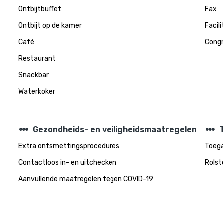
Ontbijtbuffet
Fax
Ontbijt op de kamer
Facil
Café
Congr
Restaurant
Snackbar
Waterkoker
steppers
steppers
Gezondheids- en veiligheidsmaatregelen
Extra ontsmettingsprocedures
Toega
Contactloos in- en uitchecken
Rolst
Aanvullende maatregelen tegen COVID-19