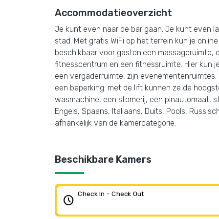
Accommodatieoverzicht
Je kunt even naar de bar gaan. Je kunt even lan
stad. Met gratis WiFi op het terrein kun je onli
beschikbaar voor gasten:een massageruimte, e
fitnesscentrum en een fitnessruimte. Hier kun j
een vergaderruimte, zijn evenementenruimtes. W
een beperking: met de lift kunnen ze de hoogste
wasmachine, een stomerij, een pinautomaat, stri
Engels, Spaans, Italiaans, Duits, Pools, Russis
afhankelijk van de kamercategorie.
Beschikbare Kamers
Check In - Check Out
schedule