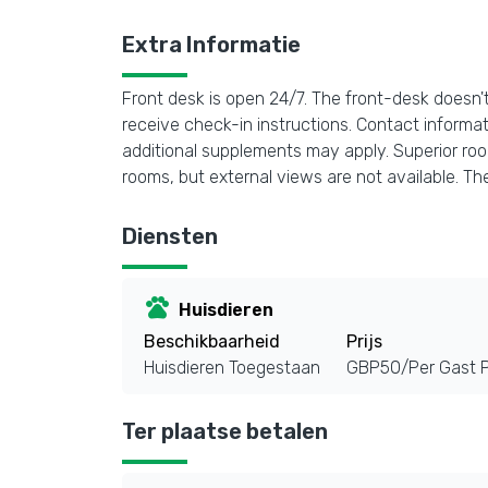
Extra Informatie
Front desk is open 24/7. The front-desk doesn't
receive check-in instructions. Contact informa
additional supplements may apply. Superior room
rooms, but external views are not available. T
Diensten
pets
Huisdieren
Beschikbaarheid
Prijs
Huisdieren Toegestaan
GBP50/Per Gast Pe
Ter plaatse betalen