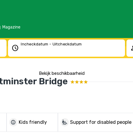
d
Magazine
Incheckdatum - Uitcheckdatum
schedule
pe
Bekijk beschikbaarheid
tminster Bridge
child_care
wheelchair_pickup
Kids friendly
Support for disabled people