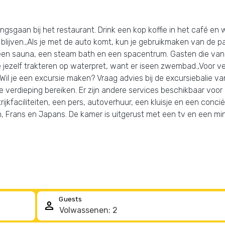
gsgaan bij het restaurant. Drink een kop koffie in het café en 
ne blijven.,Als je met de auto komt, kun je gebruikmaken van de 
en sauna, een steam bath en een spacentrum. Gasten die van 
e jezelf trakteren op waterpret, want er iseen zwembad.,Voor ve
il je een excursie maken? Vraag advies bij de excursiebalie va
 verdieping bereiken. Er zijn andere services beschikbaar voor
jkfaciliteiten, een pers, autoverhuur, een kluisje en een conci
ch, Frans en Japans. De kamer is uitgerust met een tv en een mi
Guests
person