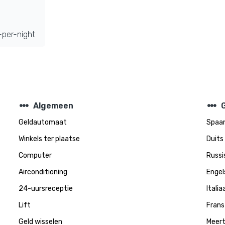
per-night
steppers
steppers
Algemeen
Geldautomaat
Spaa
Winkels ter plaatse
Duits
Computer
Russi
Airconditioning
Engel
24-uursreceptie
Italia
Lift
Frans
Geld wisselen
Meert