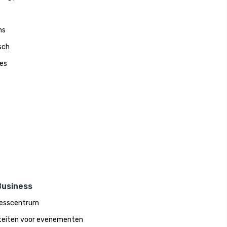
ns
sch
es
Business
nesscentrum
iteiten voor evenementen