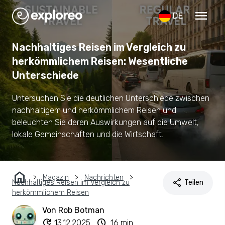
menu
DE
Nachhaltiges Reisen im Vergleich zu
herkömmlichem Reisen: Wesentliche
Unterschiede
Untersuchen Sie die deutlichen Unterschiede zwischen
nachhaltigem und herkömmlichem Reisen und
beleuchten Sie deren Auswirkungen auf die Umwelt,
lokale Gemeinschaften und die Wirtschaft.
home
Magazin
Nachrichten
share
Nachhaltiges Reisen im Vergleich zu
Teilen
herkömmlichem Reisen
Von Rob Botman
update
schedule
13.12.2025
16 min