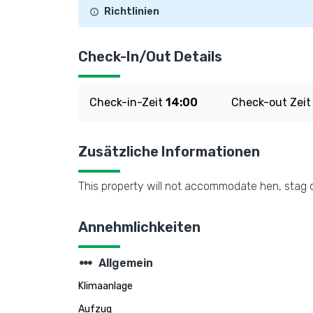
Richtlinien
Check-In/Out Details
Check-in-Zeit
14:00
Check-out Zei
Zusätzliche Informationen
This property will not accommodate hen, stag or
Annehmlichkeiten
steppers
Allgemein
Klimaanlage
Aufzug