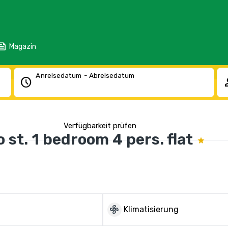
eed
Magazin
Anreisedatum - Abreisedatum
schedule
pe
Verfügbarkeit prüfen
st. 1 bedroom 4 pers. flat
mode_fan
Klimatisierung