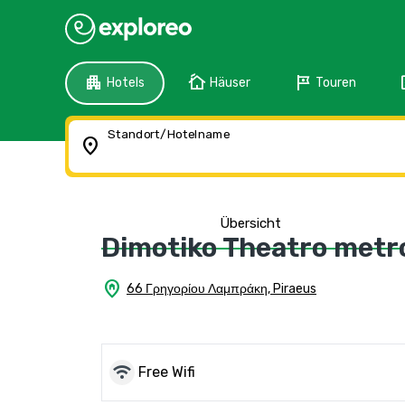
apartment
cottage
tour
f
Hotels
Häuser
Touren
Standort/Hotelname
location_on
Übersicht
Dimotiko Theatro metro 
home_pin
66 Γρηγορίου Λαμπράκη, Piraeus
wifi
Free Wifi