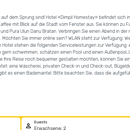
ern auf dem Sprung sind! Hotel «Dimpil Homestay» befindet sich i
Kaffee mit Blick auf die Stadt vom Fenster aus. Sie können zu 
nd Pura Ulun Danu Bratan. Verbringen Sie einen Abend in der ne
. Möchten Sie immer online sein? WLAN steht zur Verfügung. Wen
m Hotel stehen die folgenden Serviceleistungen zur Verfügung
ben gern schwimmen, schätzen einen Pool und einen Außenpool.
ie Ihre Reise noch bequemer gestalten möchten, können Sie ein
etet: eine Wäscherei, privaten Check-in und Check-out, Bügeld
gibt es einen Bademantel. Bitte beachten Sie, dass die aufgeführ
Guests
person