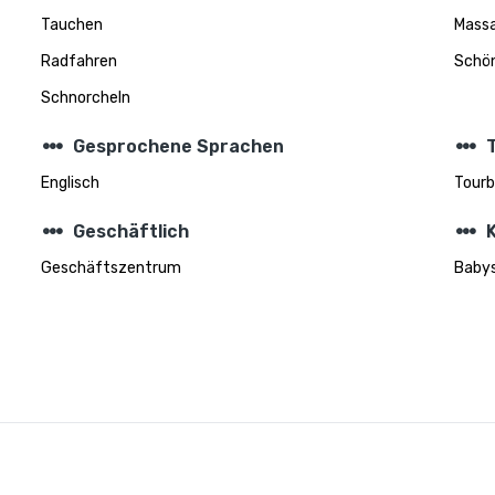
Tauchen
Mass
Radfahren
Schö
Schnorcheln
steppers
steppers
Gesprochene Sprachen
Englisch
Tourb
steppers
steppers
Geschäftlich
Geschäftszentrum
Babys