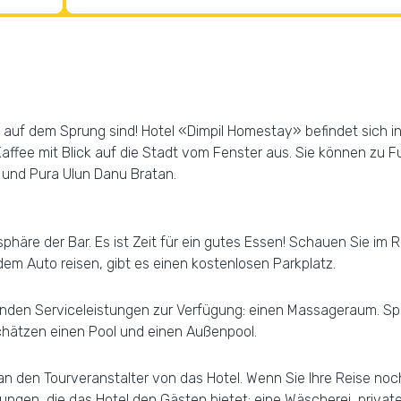
ern auf dem Sprung sind! Hotel «Dimpil Homestay» befindet sich i
Kaffee mit Blick auf die Stadt vom Fenster aus. Sie können zu 
 und Pura Ulun Danu Bratan.
phäre der Bar. Es ist Zeit für ein gutes Essen! Schauen Sie im 
em Auto reisen, gibt es einen kostenlosen Parkplatz.
genden Serviceleistungen zur Verfügung: einen Massageraum. S
schätzen einen Pool und einen Außenpool.
an den Tourveranstalter von das Hotel. Wenn Sie Ihre Reise n
tungen, die das Hotel den Gästen bietet: eine Wäscherei, priva