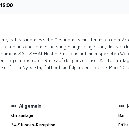
t
12:00
ern, hat das indonesische Gesundheitsministerium ab dem 27. 
ls auch ausländische Staatsangehörige) eingeführt, die nach I
 namens SATUSEHAT Health Pass, das auf einer speziellen Webpl
, ein Tag der absoluten Ruhe auf der ganzen Insel. An diesem Tag
unft. Der Nyepi-Tag fällt auf die folgenden Daten: 7. März 2019 
steppers
steppers
Allgemein
Klimaanlage
Bar
24-Stunden-Rezeption
Frühs