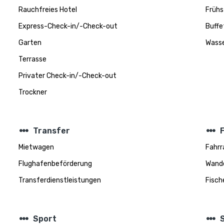
Rauchfreies Hotel
Frühs
Express-Check-in/-Check-out
Buffe
Garten
Wasse
Terrasse
Privater Check-in/-Check-out
Trockner
steppers
steppers
Transfer
F
Mietwagen
Fahrr
Flughafenbeförderung
Wand
Transferdienstleistungen
Fisch
steppers
steppers
Sport