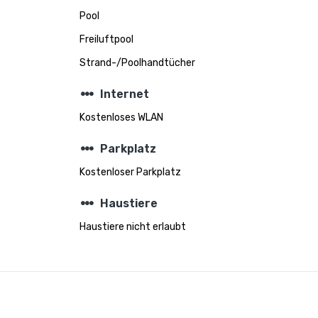
Pool
Freiluftpool
Strand-/Poolhandtücher
steppers
Internet
Kostenloses WLAN
steppers
Parkplatz
Kostenloser Parkplatz
steppers
Haustiere
Haustiere nicht erlaubt