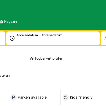
eed
Magazin
Anreisedatum - Abreisedatum
schedule
pe
Verfügbarkeit prüfen
uteran
local_parking
child_care
Parken available
Kids friendly