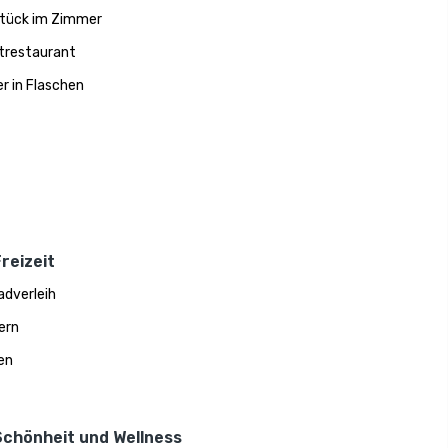
tück im Zimmer
trestaurant
r in Flaschen
reizeit
adverleih
ern
en
Schönheit und Wellness