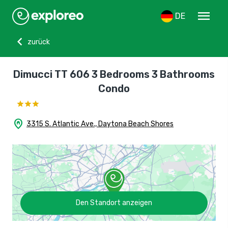
menu
DE
chevron_left
zurück
Dimucci TT 606 3 Bedrooms 3 Bathrooms
Condo
home_pin
3315 S. Atlantic Ave., Daytona Beach Shores
Den Standort anzeigen