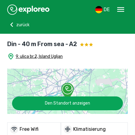
menu
DE
chevron_left
zurück
Din - 40 m From sea - A2
home_pin
9. ulica br.2, Island Ugljan
Den Standort anzeigen
wifi
mode_fan
Free Wifi
Klimatisierung