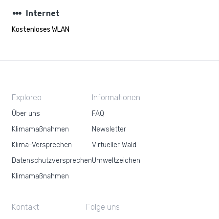
steppers
Internet
Kostenloses WLAN
Exploreo
Informationen
Über uns
FAQ
Klimamaßnahmen
Newsletter
Klima-Versprechen
Virtueller Wald
Datenschutzversprechen
Umweltzeichen
Klimamaßnahmen
Kontakt
Folge uns