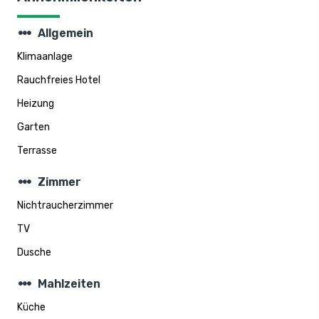
steppers
Allgemein
Klimaanlage
Rauchfreies Hotel
Heizung
Garten
Terrasse
steppers
Zimmer
Nichtraucherzimmer
TV
Dusche
steppers
Mahlzeiten
Küche