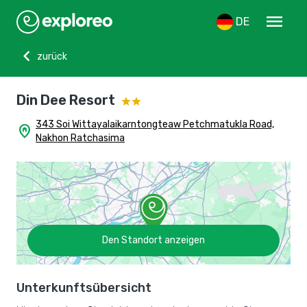
menu
DE
chevron_left
zurück
Din Dee Resort
343 Soi Wittayalaikarntongteaw Petchmatukla Road,
home_pin
Nakhon Ratchasima
Den Standort anzeigen
Unterkunftsübersicht