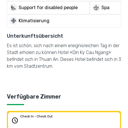
wheelchair_pickup
spa
Support for disabled people
Spa
mode_fan
Klimatisierung
Unterkunftsübersicht
Es ist schön, sich nach einem ereignisreichen Tag in der
Stadt erholen zu können Hotel «Din Ky Cau Ngang»
befindet sich in Thuan An. Dieses Hotel befindet sich in 3
km vom Stadtzentrum.
Verfügbare Zimmer
Check In - Check Out
schedule