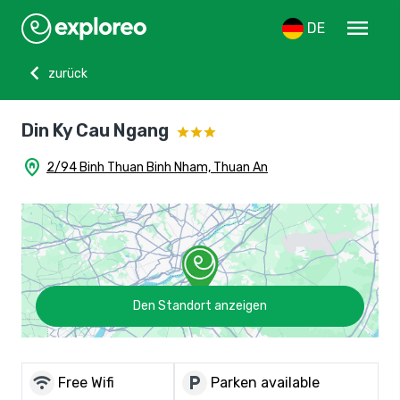
menu
DE
chevron_left
zurück
Din Ky Cau Ngang
home_pin
2/94 Binh Thuan Binh Nham, Thuan An
Den Standort anzeigen
wifi
local_parking
Free Wifi
Parken available