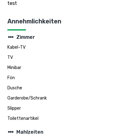
test
Annehmlichkeiten
steppers
Zimmer
Kabel-TV
TV
Minibar
Fön
Dusche
Garderobe/Schrank
Slipper
Toilettenartikel
steppers
Mahlzeiten