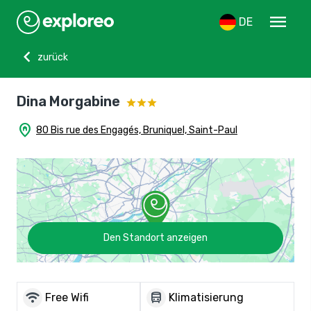
menu
DE
chevron_left
zurück
Dina Morgabine
home_pin
80 Bis rue des Engagés, Bruniquel, Saint-Paul
Den Standort anzeigen
wifi
directions_bus
Free Wifi
Klimatisierung