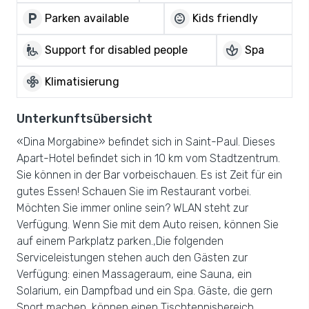
local_parking
child_care
Parken available
Kids friendly
wheelchair_pickup
spa
Support for disabled people
Spa
mode_fan
Klimatisierung
Unterkunftsübersicht
«Dina Morgabine» befindet sich in Saint-Paul. Dieses
Apart-Hotel befindet sich in 10 km vom Stadtzentrum.
Sie können in der Bar vorbeischauen. Es ist Zeit für ein
gutes Essen! Schauen Sie im Restaurant vorbei.
Möchten Sie immer online sein? WLAN steht zur
Verfügung. Wenn Sie mit dem Auto reisen, können Sie
auf einem Parkplatz parken.,Die folgenden
Serviceleistungen stehen auch den Gästen zur
Verfügung: einen Massageraum, eine Sauna, ein
Solarium, ein Dampfbad und ein Spa. Gäste, die gern
Sport machen, können einen Tischtennisbereich