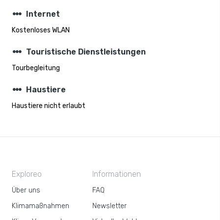
steppers
Internet
Kostenloses WLAN
steppers
Touristische Dienstleistungen
Tourbegleitung
steppers
Haustiere
Haustiere nicht erlaubt
Exploreo
Informationen
Über uns
FAQ
Klimamaßnahmen
Newsletter