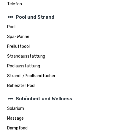
Telefon
steppers
Pool und Strand
Pool
Spa-Wanne
Freiluftpool
Strandausstattung
Poolausstattung
Strand-/Poolhandtücher
Beheizter Pool
steppers
Schönheit und Wellness
Solarium
Massage
Dampfbad