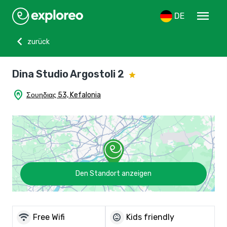
menu
DE
chevron_left
zurück
Dina Studio Argostoli 2
home_pin
Σουηδιας 53, Kefalonia
Den Standort anzeigen
wifi
child_care
Free Wifi
Kids friendly