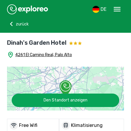
menu
DE
chevron_left
zurück
Dinah's Garden Hotel
home_pin
4261 El Camino Real, Palo Alto
Den Standort anzeigen
wifi
directions_bus
Free Wifi
Klimatisierung