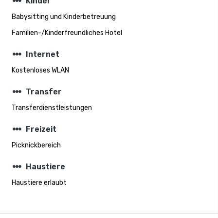
steppers
Kinder
Babysitting und Kinderbetreuung
Familien-/Kinderfreundliches Hotel
steppers
Internet
Kostenloses WLAN
steppers
Transfer
Transferdienstleistungen
steppers
Freizeit
Picknickbereich
steppers
Haustiere
Haustiere erlaubt