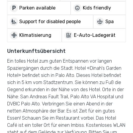
local_parking
child_care
Parken available
Kids friendly
wheelchair_pickup
spa
Support for disabled people
Spa
mode_fan
ev_charger
Klimatisierung
E-Auto-Ladegerät
Unterkunftsübersicht
Ein tolles Hotel zum guten Entspannen vor langen
Spaziergängen durch die Stadt. Hotel «Dinah's Garden
Hotel» befindet sich in Palo Alto. Dieses Hotel befindet
sich in 5 km vom Stadtzentrum. Sie können zu Fuß die
Gegend erkunden in der Nähe von des Hotel. Orte in der
Nähe: San Andreas Fault Trail, Palo Alto VA Hospital und
DVBIC Palo Alto. Verbringen Sie einen Abend in der
netten Atmosphäre der Bar. Es ist Zeit für ein gutes
Essen! Schauen Sie im Restaurant vorbei. Das Hotel
Café ist ein toller Ort für einen Imbiss. Kostenloses WLAN
steht auf dem Gelände zur Verfügung. Bitten Sie um