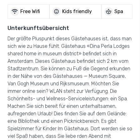
wifi
child_care
spa
Free Wifi
Kids friendly
Spa
Unterkunftsübersicht
Der größte Pluspunkt dieses Gästehauses ist, dass man
sich wie zu Hause fühlt. Gästehaus «Dina Perla Lodges
shared home in museum district» befindet sich in
Amsterdam. Dieses Gästehaus befindet sich 2 km vom
Stadtzentrum. Sie können zu Fuß die Gegend erkunden
in der Nähe von des Gästehauses — Museum Square,
Van Gogh Museum und Rijksmuseum. Möchten Sie
immer online sein? WLAN steht zur Verfügung. Die
Schönheits- und Wellness-Serviceleistungen: ein Spa.
Machen Sie sich bereit für einen unterhaltsamen,
aufregenden Urlaub! Dies finden Sie auf dem Gelände:
eine Bibliothek und einen Picknickbereich. Es gibt
Spielzimmer für Kinder Im Gästehaus. Dort werden sie so
viel Spaß haben, dass Sie liebe rden Abend mit