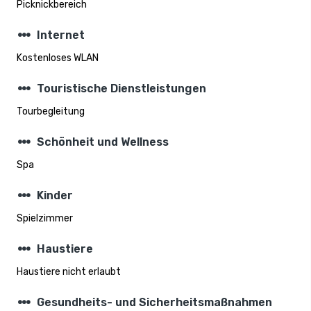
Picknickbereich
steppers
Internet
Kostenloses WLAN
steppers
Touristische Dienstleistungen
Tourbegleitung
steppers
Schönheit und Wellness
Spa
steppers
Kinder
Spielzimmer
steppers
Haustiere
Haustiere nicht erlaubt
steppers
Gesundheits- und Sicherheitsmaßnahmen