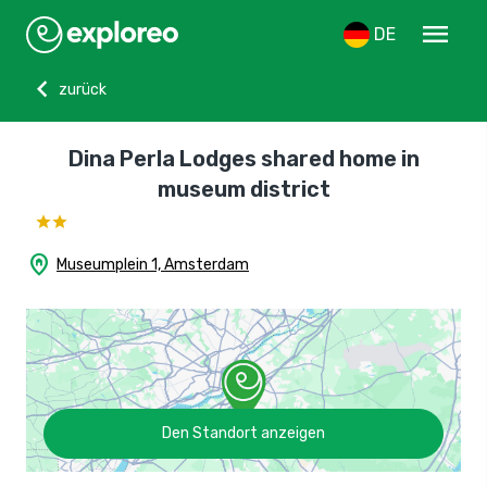
menu
DE
chevron_left
zurück
Dina Perla Lodges shared home in
museum district
home_pin
Museumplein 1, Amsterdam
Den Standort anzeigen