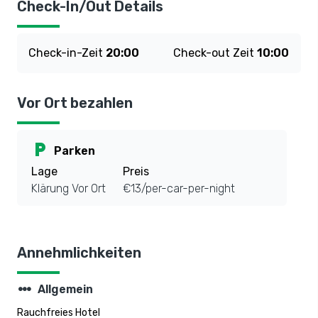
Check-In/Out Details
Check-in-Zeit
20:00
Check-out Zeit
10:00
Vor Ort bezahlen
local_parking
Parken
Lage
Preis
Klärung Vor Ort
€13/per-car-per-night
Annehmlichkeiten
steppers
Allgemein
Rauchfreies Hotel