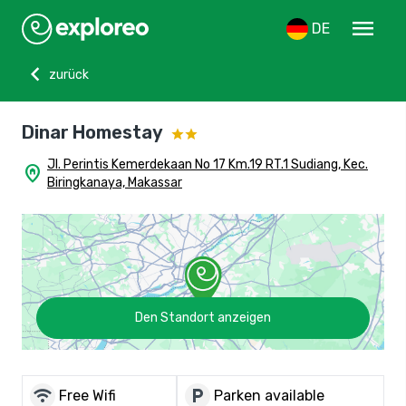
menu
DE
chevron_left
zurück
Dinar Homestay
Jl. Perintis Kemerdekaan No 17 Km.19 RT.1 Sudiang, Kec.
home_pin
Biringkanaya, Makassar
Den Standort anzeigen
wifi
local_parking
Free Wifi
Parken available