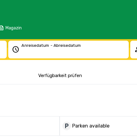
eed
Magazin
Anreisedatum - Abreisedatum
schedule
pe
Verfügbarkeit prüfen
local_parking
Parken available