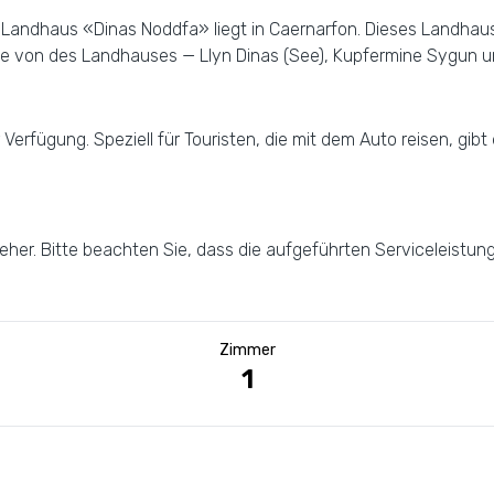
n. Landhaus «Dinas Noddfa» liegt in Caernarfon. Dieses Landhau
he von des Landhauses — Llyn Dinas (See), Kupfermine Sygun 
Verfügung. Speziell für Touristen, die mit dem Auto reisen, gib
her. Bitte beachten Sie, dass die aufgeführten Serviceleistunge
Zimmer
1