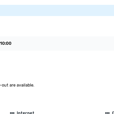
10:00
out are available.
steppers
steppers
Internet