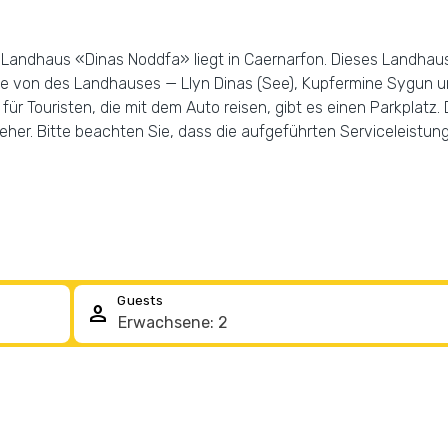
n. Landhaus «Dinas Noddfa» liegt in Caernarfon. Dieses Landhau
he von des Landhauses — Llyn Dinas (See), Kupfermine Sygun
 für Touristen, die mit dem Auto reisen, gibt es einen Parkplatz
her. Bitte beachten Sie, dass die aufgeführten Serviceleistunge
Guests
person