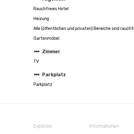
Rauchfreies Hotel
Heizung
Alle (öffentlichen und privaten) Bereiche sind rauchf
Gartenmöbel
steppers
Zimmer
TV
steppers
Parkplatz
Parkplatz
Exploreo
Informationen