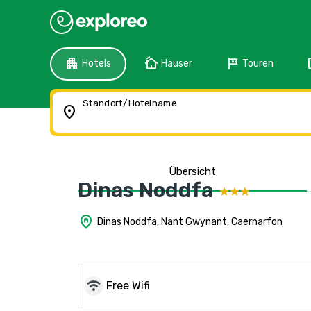
apartment
cottage
tour
f
Hotels
Häuser
Touren
Standort/Hotelname
location_on
Übersicht
Dinas Noddfa
home_pin
Dinas Noddfa, Nant Gwynant, Caernarfon
wifi
Free Wifi