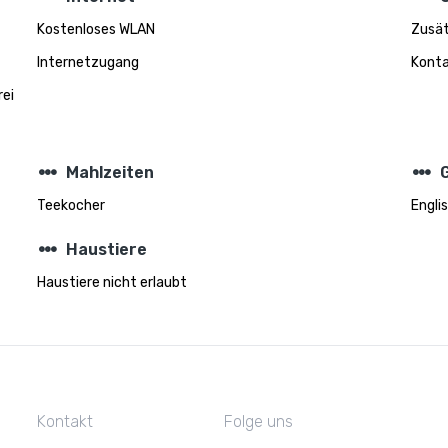
Kostenloses WLAN
Zusät
Internetzugang
Konta
rei
steppers
steppers
Mahlzeiten
Teekocher
Engli
steppers
Haustiere
Haustiere nicht erlaubt
Kontakt
Folge uns