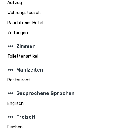
Aufzug
Währungstausch
Rauchfreies Hotel
Zeitungen
steppers
Zimmer
Toilettenartikel
steppers
Mahlzeiten
Restaurant
steppers
Gesprochene Sprachen
Englisch
steppers
Freizeit
Fischen