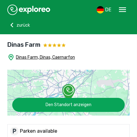
menu
DE
chevron_left
zurück
Dinas Farm
home_pin
Dinas Farm, Dinas, Caernarfon
Den Standort anzeigen
local_parking
Parken available