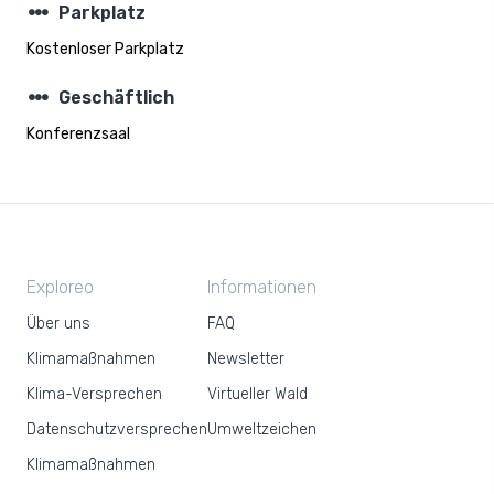
steppers
Parkplatz
Kostenloser Parkplatz
steppers
Geschäftlich
Konferenzsaal
Exploreo
Informationen
Über uns
FAQ
Klimamaßnahmen
Newsletter
Klima-Versprechen
Virtueller Wald
Datenschutzversprechen
Umweltzeichen
Klimamaßnahmen