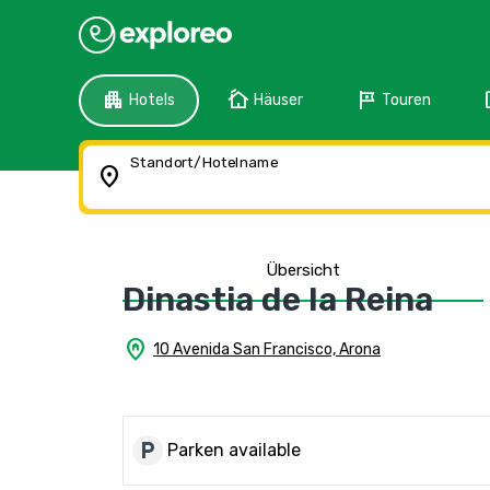
apartment
cottage
tour
f
Hotels
Häuser
Touren
Standort/Hotelname
location_on
Übersicht
Dinastia de la Reina
home_pin
10 Avenida San Francisco, Arona
local_parking
Parken available