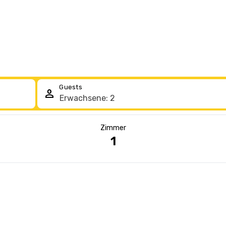
Guests
person
Zimmer
1