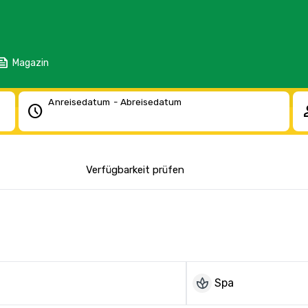
eed
Magazin
Anreisedatum - Abreisedatum
schedule
pe
Verfügbarkeit prüfen
spa
Spa