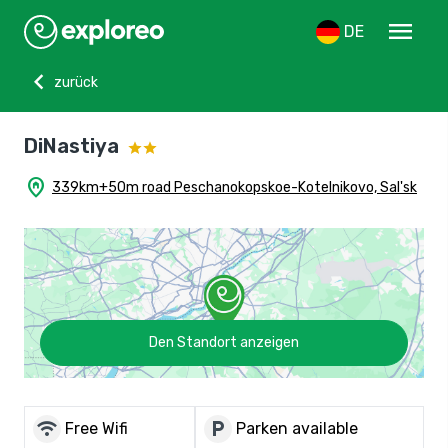
menu
DE
chevron_left
zurück
DiNastiya
home_pin
339km+50m road Peschanokopskoe-Kotelnikovo, Sal'sk
Den Standort anzeigen
wifi
local_parking
Free Wifi
Parken available