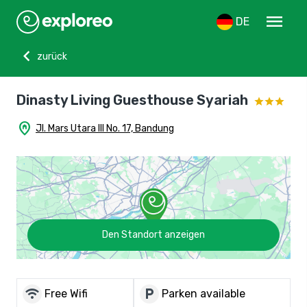
menu
DE
chevron_left
zurück
Dinasty Living Guesthouse Syariah
home_pin
Jl. Mars Utara III No. 17, Bandung
Den Standort anzeigen
wifi
local_parking
Free Wifi
Parken available