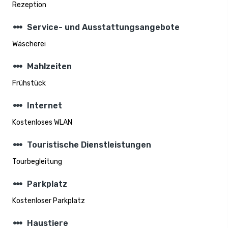
Rezeption
steppers
Service- und Ausstattungsangebote
Wäscherei
steppers
Mahlzeiten
Frühstück
steppers
Internet
Kostenloses WLAN
steppers
Touristische Dienstleistungen
Tourbegleitung
steppers
Parkplatz
Kostenloser Parkplatz
steppers
Haustiere