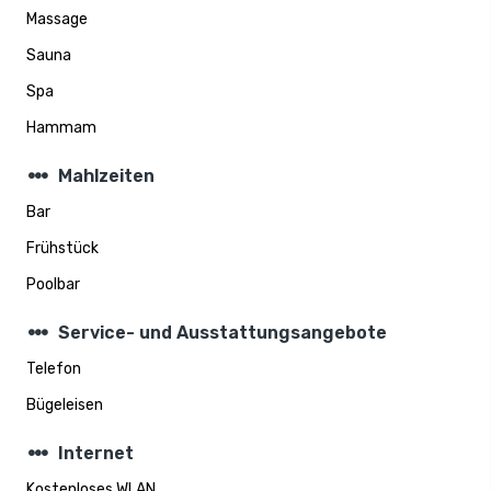
Massage
Sauna
Spa
Hammam
steppers
Mahlzeiten
Bar
Frühstück
Poolbar
steppers
Service- und Ausstattungsangebote
Telefon
Bügeleisen
steppers
Internet
Kostenloses WLAN