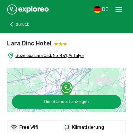
menu
DE
chevron_left
zurück
Lara Dinc Hotel
home_pin
Güzeloba Lara Cad. No: 431, Antalya
Den Standort anzeigen
wifi
directions_bus
Free Wifi
Klimatisierung