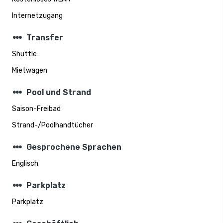
Internetzugang
steppers
Transfer
Shuttle
Mietwagen
steppers
Pool und Strand
Saison-Freibad
Strand-/Poolhandtücher
steppers
Gesprochene Sprachen
Englisch
steppers
Parkplatz
Parkplatz