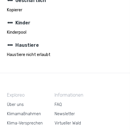
steppers
Geschäftlich
Kopierer
steppers
Kinder
Kinderpool
steppers
Haustiere
Haustiere nicht erlaubt
Exploreo
Informationen
Über uns
FAQ
Klimamaßnahmen
Newsletter
Klima-Versprechen
Virtueller Wald