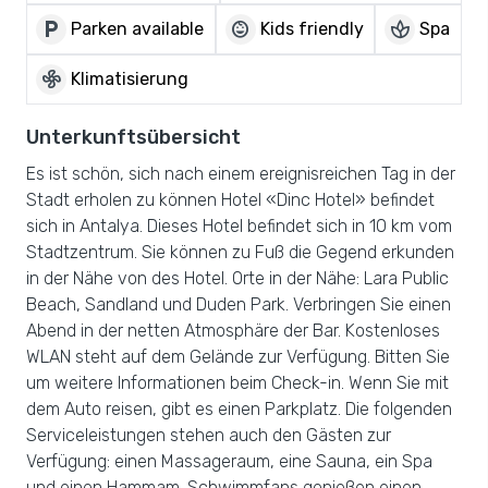
local_parking
child_care
spa
Parken available
Kids friendly
Spa
mode_fan
Klimatisierung
Unterkunftsübersicht
Es ist schön, sich nach einem ereignisreichen Tag in der
Stadt erholen zu können Hotel «Dinc Hotel» befindet
sich in Antalya. Dieses Hotel befindet sich in 10 km vom
Stadtzentrum. Sie können zu Fuß die Gegend erkunden
in der Nähe von des Hotel. Orte in der Nähe: Lara Public
Beach, Sandland und Duden Park. Verbringen Sie einen
Abend in der netten Atmosphäre der Bar. Kostenloses
WLAN steht auf dem Gelände zur Verfügung. Bitten Sie
um weitere Informationen beim Check-in. Wenn Sie mit
dem Auto reisen, gibt es einen Parkplatz. Die folgenden
Serviceleistungen stehen auch den Gästen zur
Verfügung: einen Massageraum, eine Sauna, ein Spa
und einen Hammam.,Schwimmfans genießen einen