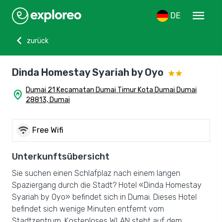
menu
DE
chevron_left
zurück
Dinda Homestay Syariah by Oyo
Dumai 21 Kecamatan Dumai Timur Kota Dumai Dumai
home_pin
28813, Dumai
wifi
Free Wifi
Unterkunftsübersicht
Sie suchen einen Schlafplaz nach einem langen
Spaziergang durch die Stadt? Hotel «Dinda Homestay
Syariah by Oyo» befindet sich in Dumai. Dieses Hotel
befindet sich wenige Minuten entfernt vom
Stadtzentrum. Kostenloses WLAN steht auf dem