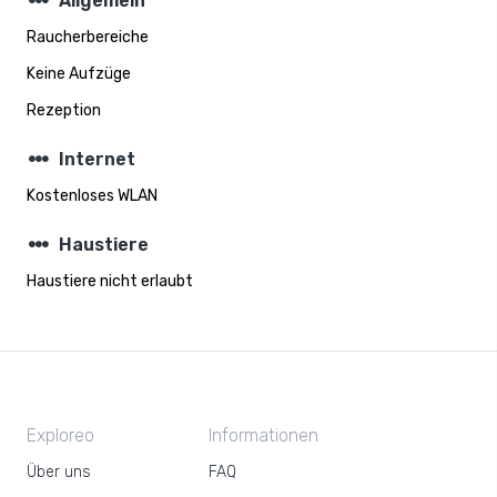
steppers
Allgemein
Raucherbereiche
Keine Aufzüge
Rezeption
steppers
Internet
Kostenloses WLAN
steppers
Haustiere
Haustiere nicht erlaubt
Exploreo
Informationen
Über uns
FAQ